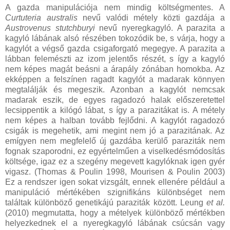
A gazda manipulációja nem mindig költségmentes. A
Curtuteria australis
nevű valódi métely közti gazdája a
Austrovenus stutchburyi
nevű nyeregkagyló. A parazita a
kagyló lábának alsó részében tokozódik be, s várja, hogy a
kagylót a végső gazda csigaforgató megegye. A parazita a
lábban felemészti az izom jelentős részét, s így a kagyló
nem képes magát beásni a árapály zónában homokba. Az
ekképpen a felszínen ragadt kagylót a madarak könnyen
megtalálják és megeszik. Azonban a kagylót nemcsak
madarak eszik, de egyes ragadozó halak előszeretettel
lecsippentik a kilógó lábat, s így a parazitákat is. A métely
nem képes a halban tovább fejlődni. A kagylót ragadozó
csigák is megehetik, ami megint nem jó a parazitának. Az
emígyen nem megfelelő új gazdába kerülő paraziták nem
fognak szaporodni, ez egyértelműen a viselkedésmódosítás
költsége, igaz ez a szegény megevett kagylóknak igen gyér
vigasz. (Thomas & Poulin 1998, Mourisen & Poulin 2003)
Ez a rendszer igen sokat vizsgált, ennek ellenére például a
manipuláció mértékében szignifikáns különbséget nem
találtak különböző genetikájú paraziták között. Leung
et al.
(2010) megmutatta, hogy a mételyek különböző mértékben
helyezkednek el a nyeregkagyló lábának csúcsán vagy