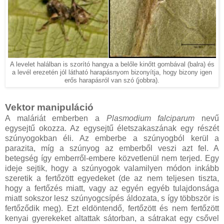
A levelet halálban is szorító hangya a belőle kinőtt gombával (balra) és
a levél erezetén jól látható harapásnyom bizonyítja, hogy bizony igen
erős harapásról van szó (jobbra).
Vektor manipuláció
A maláriát emberben a
Plasmodium falciparum
nevű
egysejtű okozza. Az egysejtű életszakaszának egy részét
szúnyogokban éli. Az emberbe a szúnyogból kerül a
parazita, míg a szúnyog az emberből veszi azt fel. A
betegség így emberről-embere közvetlenül nem terjed. Egy
ideje sejtik, hogy a szúnyogok valamilyen módon inkább
szeretik a fertőzött egyedeket (de az nem teljesen tiszta,
hogy a fertőzés miatt, vagy az egyén egyéb tulajdonsága
miatt sokszor lesz szúnyogcsípés áldozata, s így többször is
fertőződik meg). Ezt eldöntendő, fertőzött és nem fertőzött
kenyai gyerekeket altattak sátorban, a sátrakat egy csővel