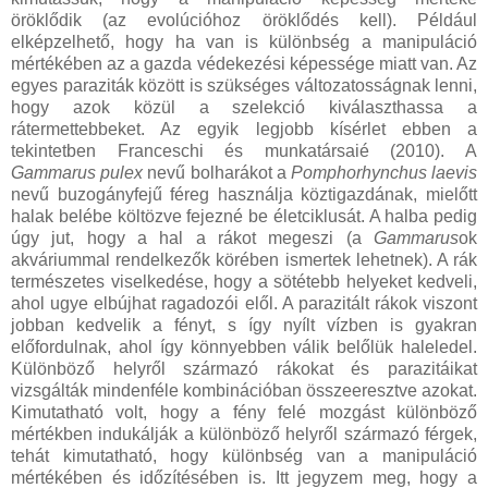
öröklődik (az evolúcióhoz öröklődés kell). Például
elképzelhető, hogy ha van is különbség a manipuláció
mértékében az a gazda védekezési képessége miatt van. Az
egyes paraziták között is szükséges változatosságnak lenni,
hogy azok közül a szelekció kiválaszthassa a
rátermettebbeket. Az egyik legjobb kísérlet ebben a
tekintetben Franceschi és munkatársaié (2010). A
Gammarus pulex
nevű bolharákot a
Pomphorhynchus laevis
nevű buzogányfejű féreg használja köztigazdának, mielőtt
halak belébe költözve fejezné be életciklusát. A halba pedig
úgy jut, hogy a hal a rákot megeszi (a
Gammarus
ok
akváriummal rendelkezők körében ismertek lehetnek). A rák
természetes viselkedése, hogy a sötétebb helyeket kedveli,
ahol ugye elbújhat ragadozói elől. A parazitált rákok viszont
jobban kedvelik a fényt, s így nyílt vízben is gyakran
előfordulnak, ahol így könnyebben válik belőlük haleledel.
Különböző helyről származó rákokat és parazitáikat
vizsgálták mindenféle kombinációban összeeresztve azokat.
Kimutatható volt, hogy a fény felé mozgást különböző
mértékben indukálják a különböző helyről származó férgek,
tehát kimutatható, hogy különbség van a manipuláció
mértékében és időzítésében is. Itt jegyzem meg, hogy a