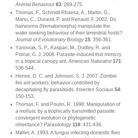
Animal Behaviour
63
: 269-275.
Thomas, F., Schmidt-Rhaesa, A., Martin, G.,
Manu, C., Durand, P. and Renaud, F. 2002. Do
hairworms (Nematomorpha) manipulate the
water seeking behaviour of their terrestrial hosts?
Journal of Evolutionary Biology
15
: 356-361.
Yanoviak, S. P., Kaspari, M., Dudley, R. and
Poinar, G. J. 2008. Parasite-induced fruit mimicry
in a tropical canopy ant.
American Naturalist
171
:
536-544.
Henne, D. C. and Johnson, S. J. 2007. Zombie
fire ant workers: behavior controlled by
decapitating fly parasitoids.
Insectes Sociaux
54
:
150-153.
Thomas, F. and Poulin, R. 1998. Manipulation of
a mollusc by a trophically transmitted parasite:
convergent evolution or phylogenetic
inheritance?
Parasitology
116
: 431-436.
Møller, A. 1993. A fungus infecting domestic flies