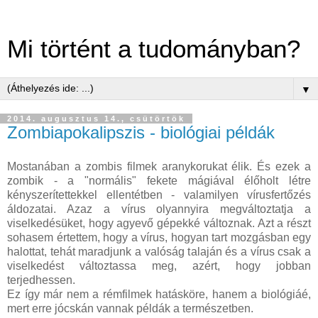
Mi történt a tudományban?
▼
2014. augusztus 14., csütörtök
Zombiapokalipszis - biológiai példák
Mostanában a zombis filmek aranykorukat élik. És ezek a
zombik - a "normális" fekete mágiával élőholt létre
kényszerítettekkel ellentétben - valamilyen vírusfertőzés
áldozatai. Azaz a vírus olyannyira megváltoztatja a
viselkedésüket, hogy agyevő gépekké változnak. Azt a részt
sohasem értettem, hogy a vírus, hogyan tart mozgásban egy
halottat, tehát maradjunk a valóság talaján és a vírus csak a
viselkedést változtassa meg, azért, hogy jobban
terjedhessen.
Ez így már nem a rémfilmek hatásköre, hanem a biológiáé,
mert erre jócskán vannak példák a természetben.