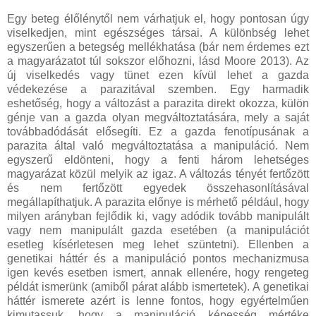
Egy beteg élőlénytől nem várhatjuk el, hogy pontosan úgy
viselkedjen, mint egészséges társai. A különbség lehet
egyszerűen a betegség mellékhatása (bár nem érdemes ezt
a magyarázatot túl sokszor előhozni, lásd Moore 2013). Az
új viselkedés vagy tünet ezen kívül lehet a gazda
védekezése a parazitával szemben. Egy harmadik
eshetőség, hogy a változást a parazita direkt okozza, külön
génje van a gazda olyan megváltoztatására, mely a saját
továbbadódását elősegíti. Ez a gazda fenotípusának a
parazita által való megváltoztatása a manipuláció. Nem
egyszerű eldönteni, hogy a fenti három lehetséges
magyarázat közül melyik az igaz. A változás tényét fertőzött
és nem fertőzött egyedek összehasonlításával
megállapíthatjuk. A parazita előnye is mérhető például, hogy
milyen arányban fejlődik ki, vagy adódik tovább manipulált
vagy nem manipulált gazda esetében (a manipulációt
esetleg kísérletesen meg lehet szüntetni). Ellenben a
genetikai háttér és a manipuláció pontos mechanizmusa
igen kevés esetben ismert, annak ellenére, hogy rengeteg
példát ismerünk (amiből párat alább ismertetek). A genetikai
háttér ismerete azért is lenne fontos, hogy egyértelműen
kimutassuk, hogy a manipuláció képesség mértéke