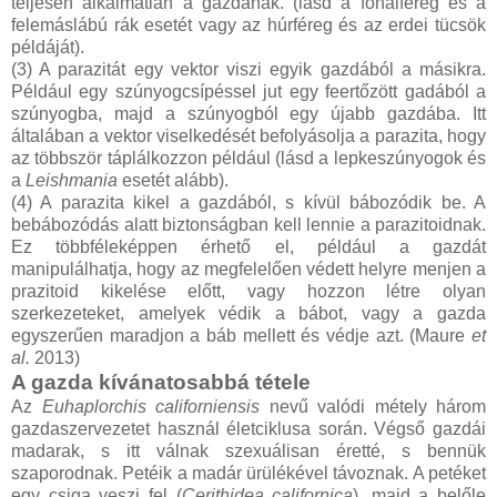
teljesen alkalmatlan a gazdának. (lásd a fonalféreg és a
felemáslábú rák esetét vagy az húrféreg és az erdei tücsök
példáját).
(3) A parazitát egy vektor viszi egyik gazdából a másikra.
Például egy szúnyogcsípéssel jut egy feertőzött gadából a
szúnyogba, majd a szúnyogból egy újabb gazdába. Itt
általában a vektor viselkedését befolyásolja a parazita, hogy
az többször táplálkozzon például (lásd a lepkeszúnyogok és
a
Leishmania
esetét alább).
(4) A parazita kikel a gazdából, s kívül bábozódik be. A
bebábozódás alatt biztonságban kell lennie a parazitoidnak.
Ez többféleképpen érhető el, például a gazdát
manipulálhatja, hogy az megfelelően védett helyre menjen a
prazitoid kikelése előtt, vagy hozzon létre olyan
szerkezeteket, amelyek védik a bábot, vagy a gazda
egyszerűen maradjon a báb mellett és védje azt. (Maure
et
al.
2013)
A gazda kívánatosabbá tétele
Az
Euhaplorchis californiensis
nevű valódi métely három
gazdaszervezetet használ életciklusa során. Végső gazdái
madarak, s itt válnak szexuálisan éretté, s bennük
szaporodnak. Petéik a madár ürülékével távoznak. A petéket
egy csiga veszi fel (
Cerithidea californica
), majd a belőle