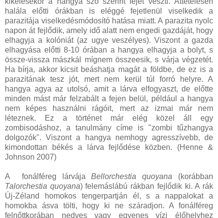
kikelésekor a hangya szó szerint fejét veszti. Áttételesen
halála előtti órákban is eléggé fejetlenül viselkedik a
parazitája viselkedésmódosító hatása miatt. A parazita nyolc
napon át fejlődik, amely idő alatt nem engedi gazdáját, hogy
elhagyja a kolóniát (az ugye veszélyes). Viszont a gazda
elhagyása előtti 8-10 órában a hangya elhagyja a bolyt, s
össze-vissza mászkál mígnem összeesik, s várja végzetét.
Ha bírja, akkor kicsit beáshatja magát a földbe, de ez is a
parazitának tesz jót, mert nem kerül túl forró helyre. A
hangya agya az utolsó, amit a lárva elfogyaszt, de előtte
minden mást már felzabált a fejen belül, például a hangya
nem képes használni rágóit, mert az izmai már nem
léteznek. Ez a történet már elég közel áll egy
zombisodáshoz, a tanulmány címe is "zombi tűzhangya
dolgozók". Viszont a hangya nemhogy agresszívebb, de
kimondottan békés a lárva fejlődése közben. (Henne &
Johnson 2007)
A fonálféreg lárvája
Bellorchestia quoyana
(korábban
Talorchestia quoyana
) felemáslábú rákban fejlődik ki. A rák
Új-Zéland homokos tengerpartján él, s a nappalokat a
homokba ásva tölti, hogy ki ne száradjon. A fonálféreg
felnőttkorában nedves vagy egyenes vízi élőhelyhez