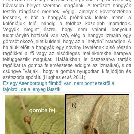
hűvösebb helyet szeretne magának. A fertőzött hangyák
testén rángások mennek végig, amelyek következtében
leesnek, s bár a hangyák próbálnak felfele menni a
kolóniájuk felé, mindig a földhöz közelebb maradnak.
Vegyük megint észre, hogy nem valami bonyolult
tudatirányító hatásról van szó, elég a hangya izmaira egy
görcsöt okozó jelet küldeni, hogy az a "helyén" maradjon. A
haláluk előtt a hangyák egy növény levelének alsó részén
rágóikkal a fő vagy az elsődleges mellékerekbe harapva
felfüggesztik magukat. Halálukban is összezárva tartják
rágóikat (a gomba felemésztette eddigre az izmaikat), s ott
csüngve "várják", hogy a gomba nyugodtan kifejlődjön és
szétszórja spóráit. (Hughes
et al.
2011)
Ez egy Attenborough filmből van, nem pont ezekről a
fajokról, de a lényeg látszik.