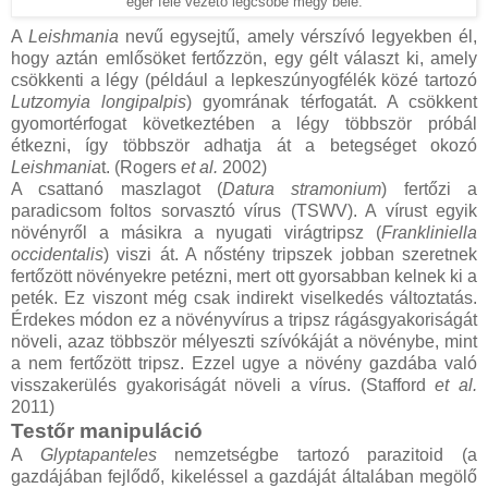
egér felé vezető légcsőbe megy bele.
A
Leishmania
nevű egysejtű, amely vérszívó legyekben él,
hogy aztán emlősöket fertőzzön, egy gélt választ ki, amely
csökkenti a légy (például a lepkeszúnyogfélék közé tartozó
Lutzomyia longipalpis
) gyomrának térfogatát. A csökkent
gyomortérfogat következtében a légy többször próbál
étkezni, így többször adhatja át a betegséget okozó
Leishmania
t. (Rogers
et al.
2002)
A csattanó maszlagot
(
Datura stramonium
)
fertőzi a
paradicsom foltos sorvasztó vírus (TSWV). A vírust egyik
növényről a másikra a nyugati virágtripsz (
Frankliniella
occidentalis
) viszi át. A nőstény tripszek jobban szeretnek
fertőzött növényekre petézni, mert ott gyorsabban kelnek ki a
peték. Ez viszont még csak indirekt viselkedés változtatás.
Érdekes módon ez a növényvírus a tripsz rágásgyakoriságát
növeli, azaz többször mélyeszti szívókáját a növénybe, mint
a nem fertőzött tripsz. Ezzel ugye a növény gazdába való
visszakerülés gyakoriságát növeli a vírus. (Stafford
et al.
2011)
Testőr manipuláció
A
Glyptapanteles
nemzetségbe tartozó parazitoid (a
gazdájában fejlődő, kikeléssel a gazdáját általában megölő