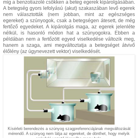
míg a benzotiazolé csökken a beteg egerek kipárolgásában.
A betegség gyors lefolyású (akut) szakaszában levő egerek
nem választották (nem jobban, mint az egészséges
egereket) a szúnyogok, csak a betegségen átesett, de még
fertőző egyedeket. A kipárolgás maga, az egerek jelenléte
nélkül, is hasonló módon hat a szúnyogokra. Ebben a
példában nem a fertőzött egyed viselkedése változik meg,
hanem a szaga, ami megváltoztatja a betegséget átvivő
élőlény (az úgynevezett vektor) viselkedését.
Kísérleti berendezés a szúnyog szagpreferenciájának megváltozását
mérendő. A szúnyog nem látja az egereket, de dönthet, hogy melyik