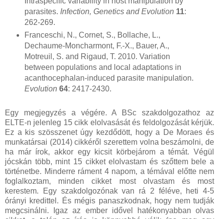
Intraspecific variability in host manipulation by
parasites.
Infection, Genetics and Evolution
11
:
262-269.
Franceschi, N., Cornet, S., Bollache, L.,
Dechaume-Moncharmont, F.-X., Bauer, A.,
Motreuil, S. and Rigaud, T. 2010. Variation
between populations and local adaptations in
acanthocephalan-induced parasite manipulation.
Evolution
64
: 2417-2430.
Egy megjegyzés a végére. A BSc szakdolgozathoz az
ELTE-n jelenleg 15 cikk elolvasását és feldolgozását kérjük.
Ez a kis szösszenet úgy kezdődött, hogy a De Moraes és
munkatársai (2014) cikkéről szerettem volna beszámolni, de
ha már írok, akkor egy kicsit körbejárom a témát. Végül
jócskán több, mint 15 cikket elolvastam és szőttem bele a
történetbe. Minderre ráment 4 napom, a témával előtte nem
foglalkoztam, minden cikket most olvastam és most
kerestem. Egy szakdolgozónak van rá 2 féléve, heti 4-5
órányi kredittel. És mégis panaszkodnak, hogy nem tudják
megcsinálni. Igaz az ember idővel hatékonyabban olvas