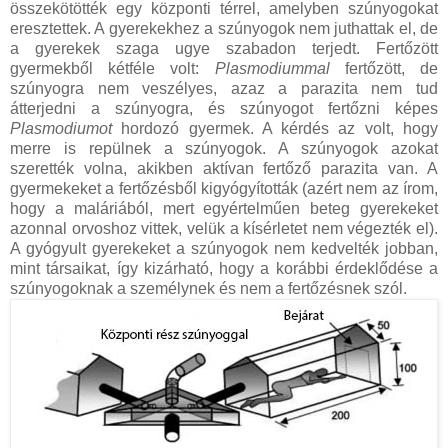
összekötötték egy központi térrel, amelyben szúnyogokat
eresztettek. A gyerekekhez a szúnyogok nem juthattak el, de
a gyerekek szaga ugye szabadon terjedt. Fertőzött
gyermekből kétféle volt:
Plasmodiummal
fertőzött, de
szúnyogra nem veszélyes, azaz a parazita nem tud
átterjedni a szúnyogra, és szúnyogot fertőzni képes
Plasmodiumot
hordozó gyermek. A kérdés az volt, hogy
merre is repülnek a szúnyogok. A szúnyogok azokat
szerették volna, akikben aktívan fertőző parazita van. A
gyermekeket a fertőzésből kigyógyították (azért nem az írom,
hogy a maláriából, mert egyértelműen beteg gyerekeket
azonnal orvoshoz vittek, velük a kísérletet nem végezték el).
A gyógyult gyerekeket a szúnyogok nem kedvelték jobban,
mint társaikat, így kizárható, hogy a korábbi érdeklődése a
szúnyogoknak a személynek és nem a fertőzésnek szól.