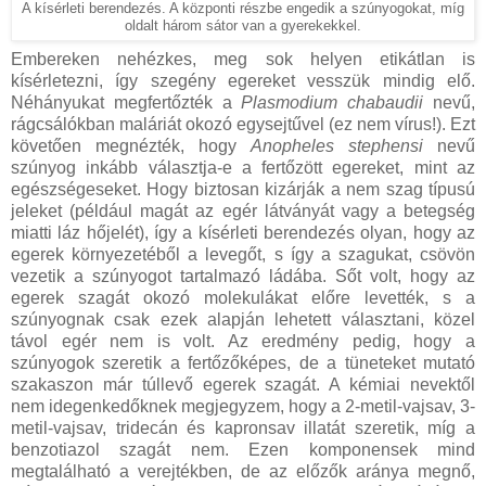
A kísérleti berendezés. A központi részbe engedik a szúnyogokat, míg
oldalt három sátor van a gyerekekkel.
Embereken nehézkes, meg sok helyen etikátlan is
kísérletezni, így szegény egereket vesszük mindig elő.
Néhányukat megfertőzték a
Plasmodium chabaudii
nevű,
rágcsálókban maláriát okozó egysejtűvel (ez nem vírus!). Ezt
követően megnézték, hogy
Anopheles stephensi
nevű
szúnyog inkább választja-e a fertőzött egereket, mint az
egészségeseket. Hogy biztosan kizárják a nem szag típusú
jeleket (például magát az egér látványát vagy a betegség
miatti láz hőjelét), így a kísérleti berendezés olyan, hogy az
egerek környezetéből a levegőt, s így a szagukat, csövön
vezetik a szúnyogot tartalmazó ládába. Sőt volt, hogy az
egerek szagát okozó molekulákat előre levették, s a
szúnyognak csak ezek alapján lehetett választani, közel
távol egér nem is volt. Az eredmény pedig, hogy a
szúnyogok szeretik a fertőzőképes, de a tüneteket mutató
szakaszon már túllevő egerek szagát. A kémiai nevektől
nem idegenkedőknek megjegyzem, hogy a 2-metil-vajsav, 3-
metil-vajsav, tridecán és kapronsav illatát szeretik, míg a
benzotiazol szagát nem. Ezen komponensek mind
megtalálható a verejtékben, de az előzők aránya megnő,