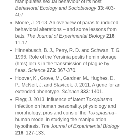
manipulates sexual behaviour of its host.
Behavioral Ecology and Sociobiology
33
: 403-
407.
Moore, J. 2013. An overview of parasite-induced
behavioral alterations – and some lessons from
bats.
The Journal of Experimental Biology
216
:
11-17.
Hinnebusch, B. J., Perry, R. D. and Schwan, T. G.
1996. Role of the Yersinia pestis hemin storage
(hms) locus in the transmission of plague by
fleas.
Science
273
: 367-370.
Hoover, K., Grove, M., Gardner, M., Hughes, D.
P., McNeil, J. and Slavicek, J. 2011. A gene for an
extended phenotype.
Science
333
: 1401.
Flegr, J. 2013. Influence of latent
Toxoplasma
infection on human personality, physiology and
morphology: pros and cons of the
Toxoplasma
–
human model in studying the manipulation
hypothesis.
The Journal of Experimental Biology
216
: 127-133.