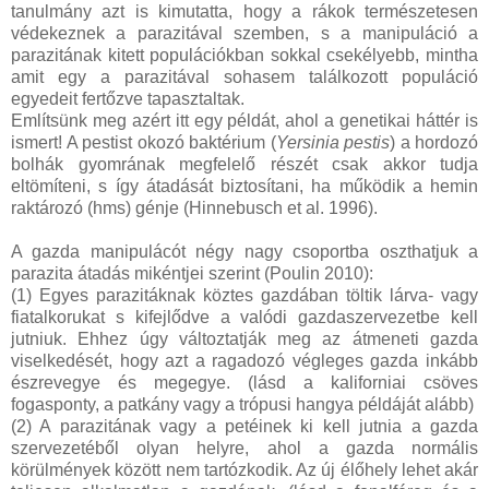
tanulmány azt is kimutatta, hogy a rákok természetesen
védekeznek a parazitával szemben, s a manipuláció a
parazitának kitett populációkban sokkal csekélyebb, mintha
amit egy a parazitával sohasem találkozott populáció
egyedeit fertőzve tapasztaltak.
Említsünk meg azért itt egy példát, ahol a genetikai háttér is
ismert! A pestist okozó baktérium (
Yersinia pestis
) a hordozó
bolhák gyomrának megfelelő részét csak akkor tudja
eltömíteni, s így átadását biztosítani, ha működik a hemin
raktározó (hms) génje (Hinnebusch et al. 1996).
A gazda manipulácót négy nagy csoportba oszthatjuk a
parazita átadás mikéntjei szerint (Poulin 2010):
(1) Egyes parazitáknak köztes gazdában töltik lárva- vagy
fiatalkorukat s kifejlődve a valódi gazdaszervezetbe kell
jutniuk. Ehhez úgy változtatják meg az átmeneti gazda
viselkedését, hogy azt a ragadozó végleges gazda inkább
észrevegye és megegye. (lásd a kaliforniai csöves
fogasponty, a patkány vagy a trópusi hangya példáját alább)
(2) A parazitának vagy a petéinek ki kell jutnia a gazda
szervezetéből olyan helyre, ahol a gazda normális
körülmények között nem tartózkodik. Az új élőhely lehet akár