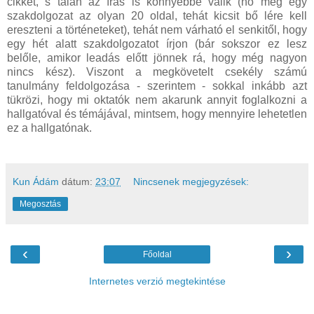
cikket, s talán az írás is könnyebbé válik (no meg egy
szakdolgozat az olyan 20 oldal, tehát kicsit bő lére kell
ereszteni a történeteket), tehát nem várható el senkitől, hogy
egy hét alatt szakdolgozatot írjon (bár sokszor ez lesz
belőle, amikor leadás előtt jönnek rá, hogy még nagyon
nincs kész). Viszont a megkövetelt csekély számú
tanulmány feldolgozása - szerintem - sokkal inkább azt
tükrözi, hogy mi oktatók nem akarunk annyit foglalkozni a
hallgatóval és témájával, mintsem, hogy mennyire lehetetlen
ez a hallgatónak.
Kun Ádám
dátum:
23:07
Nincsenek megjegyzések:
Megosztás
‹
›
Főoldal
Internetes verzió megtekintése