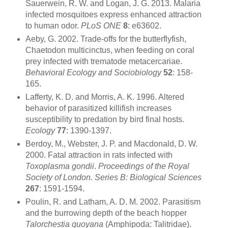
Sauerwein, R. W. and Logan, J. G. 2013. Malaria
infected mosquitoes express enhanced attraction
to human odor.
PLoS ONE
8
: e63602.
Aeby, G. 2002. Trade-offs for the butterflyfish,
Chaetodon multicinctus, when feeding on coral
prey infected with trematode metacercariae.
Behavioral Ecology and Sociobiology
52
: 158-
165.
Lafferty, K. D. and Morris, A. K. 1996. Altered
behavior of parasitized killifish increases
susceptibility to predation by bird final hosts.
Ecology
77
: 1390-1397.
Berdoy, M., Webster, J. P. and Macdonald, D. W.
2000. Fatal attraction in rats infected with
Toxoplasma gondii
.
Proceedings of the Royal
Society of London. Series B: Biological Sciences
267
: 1591-1594.
Poulin, R. and Latham, A. D. M. 2002. Parasitism
and the burrowing depth of the beach hopper
Talorchestia quoyana
(Amphipoda: Talitridae).