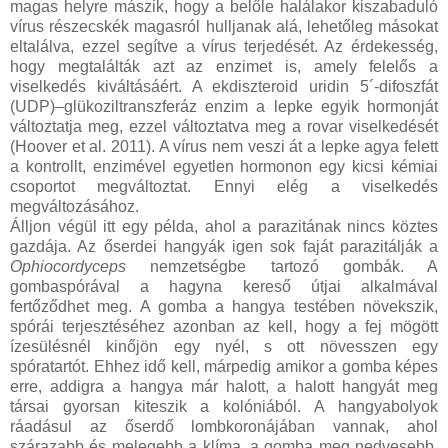
magas helyre mászik, hogy a belőle halálakor kiszabaduló
vírus részecskék magasról hulljanak alá, lehetőleg másokat
eltalálva, ezzel segítve a vírus terjedését. Az érdekesség,
hogy megtalálták azt az enzimet is, amely felelős a
viselkedés kiváltásáért. A ekdiszteroid uridin 5´-difoszfát
(UDP)–glükoziltranszferáz enzim a lepke egyik hormonját
változtatja meg, ezzel változtatva meg a rovar viselkedését
(Hoover et al. 2011). A vírus nem veszi át a lepke agya felett
a kontrollt, enzimével egyetlen hormonon egy kicsi kémiai
csoportot megváltoztat. Ennyi elég a viselkedés
megváltozásához.
Álljon végül itt egy példa, ahol a parazitának nincs köztes
gazdája. Az őserdei hangyák igen sok faját parazitálják a
Ophiocordyceps
nemzetségbe tartozó gombák. A
gombaspórával a hagyna kereső útjai alkalmával
fertőződhet meg. A gomba a hangya testében növekszik,
spórái terjesztéséhez azonban az kell, hogy a fej mögött
ízesülésnél kinőjön egy nyél, s ott növesszen egy
spóratartót. Ehhez idő kell, márpedig amikor a gomba képes
erre, addigra a hangya már halott, a halott hangyát meg
társai gyorsan kiteszik a kolóniából. A hangyabolyok
ráadásul az őserdő lombkoronájában vannak, ahol
szárazabb és melegebb a klíma, a gomba meg nedvesebb,