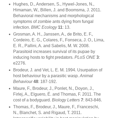
Hughes, D., Andersen, S., Hywel-Jones, N.,
Himaman, W., Billen, J. and Boomsma, J. 2011.
Behavioral mechanisms and morphological
symptoms of zombie ants dying from fungal
infection.
BMC Ecology
11
: 13.
Grosman, A. H., Janssen, A., de Brito, E. F.,
Cordeiro, E. G., Colares, F., Fonseca, J. O., Lima,
E. R., Pallini, A. and Sabelis, M. W. 2008.
Parasitoid increases survival of its pupae by
inducing hosts to fight predators.
PLoS ONE
3
:
e2276.
Brodeur, J. and Vet, L. E. M. 1994. Usurpation of
host behaviour by a parasitic wasp.
Animal
Behaviour
48
: 187-192.
Maure, F., Brodeur, J., Ponlet, N., Doyon, J.,
Firlej, A., Elguero, É. and Thomas, F. 2011. The
cost of a bodyguard.
Biology Letters
7
: 843-846.
Thomas, F., Brodeur, J., Maure, F., Franceschi,
N., Blanchet, S. and Rigaud, T. 2011.