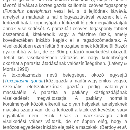
távozó lárvákat a köztes gazda kaliforniai csöves fogasponty
(
Fundulus parvipinnis
) veszi fel, s itt fejlődnek lárvává,
amelyet a madarak a hal elfogyasztásával vesznek fel. A
fertőzött halak koponyájába férkőzött férgek megváltoztatják
annak viselkedését. A parazitált csöves fogasponty többet
összerándul, kitekeredik vagy a felszínre úszik, amely
következtében inkább kapják el a ragadozómadarak. A
viselkedésben ezen feltűnő mozgáselemek körülbelül ötször
gyakoribbá váltak, de ez 30x predáció növekedést okozott.
Tehát kis viselkedésbeli változás is nagy különbséget
okozhat a parazita átadásának valószínűségében. (Laferty &
Morris 1996)
A toxoplazmózis nevű betegséget okozó egysejtű
(
Toxoplasma gondii
) köztigazdája madár vagy emlős, végső,
szexuális életszakaszának gazdája pedig valamilyen
macskaféle. A parazita a patkány köztigazdájának
viselkedését megváltoztatja. A patkány normális
körülmények között elkerüli az olyan helyeket, amelyeknek
macska szaga van, de a fertőzött állatok ezt kevésbé vagy
egyáltalán nem teszik. Csak a macskaszagra adott
viselkedési válasz változik, de ez éppen elég, hogy a
fertőzött egyedeket inkább elejtsék a macskák. (Berdoy
et al.