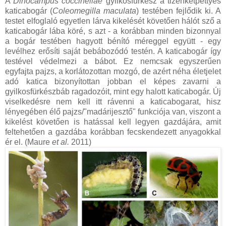
A
Dinocampus coccinellae
gyilkosfürkész a tizenkétpettyes
katicabogár (
Coleomegilla maculata
) testében fejlődik ki. A
testet elfoglaló egyetlen lárva kikelését követően hálót sző a
katicabogár lába köré, s azt - a korábban minden bizonnyal
a bogár testében hagyott bénító méreggel együtt - egy
levélhez erősíti saját bebábozódó testén. A katicabogár így
testével védelmezi a bábot. Ez nemcsak egyszerűen
egyfajta pajzs, a korlátozottan mozgó, de azért néha életjelet
adó katica bizonyítottan jobban el képes zavarni a
gyilkosfürkészbáb ragadozóit, mint egy halott katicabogár. Új
viselkedésre nem kell itt rávenni a katicabogarat, hisz
lényegében élő pajzs/"madárijesztő" funkciója van, viszont a
kikelést követően is hatással kell legyen gazdájára, amit
feltehetően a gazdába korábban fecskendezett anyagokkal
ér el. (Maure
et al.
2011)