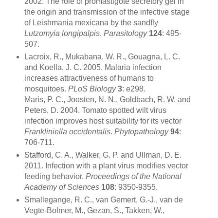
2002. The role of promastigote secretory gel in
the origin and transmission of the infective stage
of Leishmania mexicana by the sandfly
Lutzomyia longipalpis
.
Parasitology
124
: 495-
507.
Lacroix, R., Mukabana, W. R., Gouagna, L. C.
and Koella, J. C. 2005. Malaria infection
increases attractiveness of humans to
mosquitoes.
PLoS Biology
3
: e298.
Maris, P. C., Joosten, N. N., Goldbach, R. W. and
Peters, D. 2004. Tomato spotted wilt virus
infection improves host suitability for its vector
Frankliniella occidentalis
.
Phytopathology
94
:
706-711.
Stafford, C. A., Walker, G. P. and Ullman, D. E.
2011. Infection with a plant virus modifies vector
feeding behavior.
Proceedings of the National
Academy of Sciences
108
: 9350-9355.
Smallegange, R. C., van Gemert, G.-J., van de
Vegte-Bolmer, M., Gezan, S., Takken, W.,