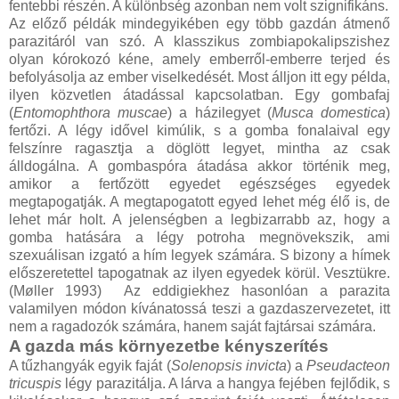
fentebbi részén. A különbség azonban nem volt szignifikáns.
Az előző példák mindegyikében egy több gazdán átmenő
parazitáról van szó. A klasszikus zombiapokalipszishez
olyan kórokozó kéne, amely emberről-emberre terjed és
befolyásolja az ember viselkedését. Most álljon itt egy példa,
ilyen közvetlen átadással kapcsolatban. Egy gombafaj
(
Entomophthora muscae
) a házilegyet (
Musca domestica
)
fertőzi. A légy idővel kimúlik, s a gomba fonalaival egy
felszínre ragasztja a döglött legyet, mintha az csak
álldogálna. A gombaspóra átadása akkor történik meg,
amikor a fertőzött egyedet egészséges egyedek
megtapogatják. A megtapogatott egyed lehet még élő is, de
lehet már holt. A jelenségben a legbizarrabb az, hogy a
gomba hatására a légy potroha megnövekszik, ami
szexuálisan izgató a hím legyek számára. S bizony a hímek
előszeretettel tapogatnak az ilyen egyedek körül. Vesztükre.
(Møller 1993) Az eddigiekhez hasonlóan a parazita
valamilyen módon kívánatossá teszi a gazdaszervezetet, itt
nem a ragadozók számára, hanem saját fajtársai számára.
A gazda más környezetbe kényszerítés
A tűzhangyák egyik faját (
Solenopsis invicta
) a
Pseudacteon
tricuspis
légy parazitálja. A lárva a hangya fejében fejlődik, s