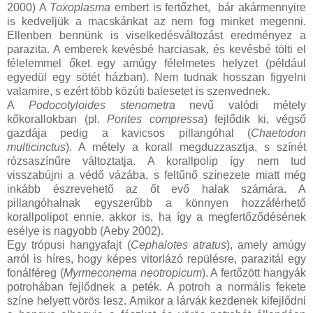
2000) A
Toxoplasma
embert is fertőzhet, bár akármennyire
is kedveljük a macskánkat az nem fog minket megenni.
Ellenben bennünk is viselkedésváltozást eredményez a
parazita. A emberek kevésbé harciasak, és kevésbé tölti el
félelemmel őket egy amúgy félelmetes helyzet (például
egyedül egy sötét házban). Nem tudnak hosszan figyelni
valamire, s ezért több közúti balesetet is szenvednek.
A
Podocotyloides stenometra
nevű valódi métely
kőkorallokban (pl.
Porites compressa
) fejlődik ki, végső
gazdája pedig a kavicsos pillangóhal (
Chaetodon
multicinctus
). A métely a korall megduzzasztja, s színét
rózsaszínűre változtatja. A korallpolip így nem tud
visszabújni a védő vázába, s feltűnő színezete miatt még
inkább észrevehető az őt evő halak számára. A
pillangóhalnak egyszerűbb a könnyen hozzáférhető
korallpolipot ennie, akkor is, ha így a megfertőződésének
esélye is nagyobb (Aeby 2002).
Egy trópusi hangyafajt (
Cephalotes atratus
), amely amúgy
arról is híres, hogy képes vitorlázó repülésre, parazitál egy
fonálféreg (
Myrmeconema neotropicum
). A fertőzött hangyák
potrohában fejlődnek a peték. A potroh a normális fekete
színe helyett vörös lesz. Amikor a lárvák kezdenek kifejlődni