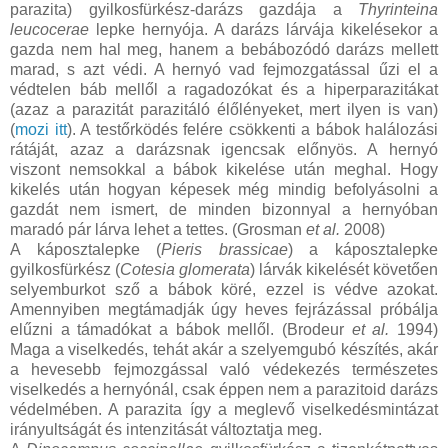
parazita) gyilkosfürkész-darázs gazdája a
Thyrinteina
leucocerae
lepke hernyója. A darázs lárvája kikelésekor a
gazda nem hal meg, hanem a bebábozódó darázs mellett
marad, s azt védi. A hernyó vad fejmozgatással űzi el a
védtelen báb mellől a ragadozókat és a hiperparazitákat
(azaz a parazitát parazitáló élőlényeket, mert ilyen is van)
(
mozi itt
). A testőrködés felére csökkenti a bábok halálozási
rátáját, azaz a darázsnak igencsak előnyös. A hernyó
viszont nemsokkal a bábok kikelése után meghal. Hogy
kikelés után hogyan képesek még mindig befolyásolni a
gazdát nem ismert, de minden bizonnyal a hernyóban
maradó pár lárva lehet a tettes. (Grosman
et al.
2008)
A káposztalepke (
Pieris brassicae
) a káposztalepke
gyilkosfürkész (
Cotesia glomerata
) lárvák kikelését követően
selyemburkot sző a bábok köré, ezzel is védve azokat.
Amennyiben megtámadják úgy heves fejrázással próbálja
elűzni a támadókat a bábok mellől. (Brodeur
et al.
1994)
Maga a viselkedés, tehát akár a szelyemgubó készítés, akár
a hevesebb fejmozgással való védekezés természetes
viselkedés a hernyónál, csak éppen nem a parazitoid darázs
védelmében. A parazita így a meglevő viselkedésmintázat
irányultságát és intenzitását változtatja meg.