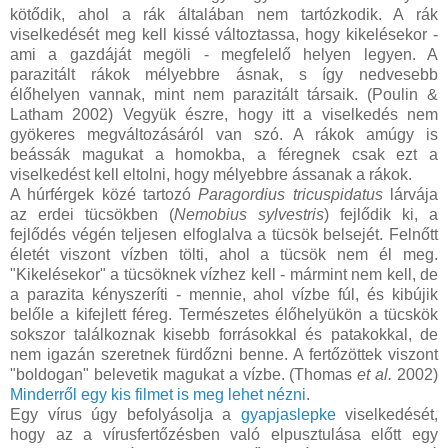
kötődik, ahol a rák általában nem tartózkodik. A rák
viselkedését meg kell kissé változtassa, hogy kikelésekor -
ami a gazdáját megöli - megfelelő helyen legyen. A
parazitált rákok mélyebbre ásnak, s így nedvesebb
élőhelyen vannak, mint nem parazitált társaik. (Poulin &
Latham 2002) Vegyük észre, hogy itt a viselkedés nem
gyökeres megváltozásáról van szó. A rákok amúgy is
beássák magukat a homokba, a féregnek csak ezt a
viselkedést kell eltolni, hogy mélyebbre ássanak a rákok.
A húrférgek közé tartozó
Paragordius tricuspidatus
lárvája
az erdei tücsökben (
Nemobius sylvestris
) fejlődik ki, a
fejlődés végén teljesen elfoglalva a tücsök belsejét. Felnőtt
életét viszont vízben tölti, ahol a tücsök nem él meg.
"Kikelésekor" a tücsöknek vízhez kell - mármint nem kell, de
a parazita kényszeríti - mennie, ahol vízbe fúl, és kibújik
belőle a kifejlett féreg. Természetes élőhelyükön a tücskök
sokszor találkoznak kisebb forrásokkal és patakokkal, de
nem igazán szeretnek fürdőzni benne. A fertőzöttek viszont
"boldogan" belevetik magukat a vízbe. (Thomas
et al.
2002)
Minderről egy kis filmet is meg lehet nézni
.
Egy vírus úgy befolyásolja a
gyapjaslepke
viselkedését,
hogy az a vírusfertőzésben való elpusztulása előtt egy