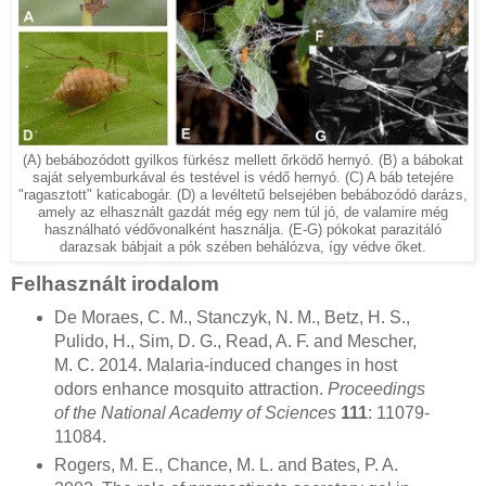
(A) bebábozódott gyilkos fürkész mellett őrködő hernyó. (B) a bábokat
saját selyemburkával és testével is védő hernyó. (C) A báb tetejére
"ragasztott" katicabogár. (D) a levéltetű belsejében bebábozódó darázs,
amely az elhasznált gazdát még egy nem túl jó, de valamire még
használható védővonalként használja. (E-G) pókokat parazitáló
darazsak bábjait a pók szében behálózva, így védve őket.
Felhasznált irodalom
De Moraes, C. M., Stanczyk, N. M., Betz, H. S.,
Pulido, H., Sim, D. G., Read, A. F. and Mescher,
M. C. 2014. Malaria-induced changes in host
odors enhance mosquito attraction.
Proceedings
of the National Academy of Sciences
111
: 11079-
11084.
Rogers, M. E., Chance, M. L. and Bates, P. A.